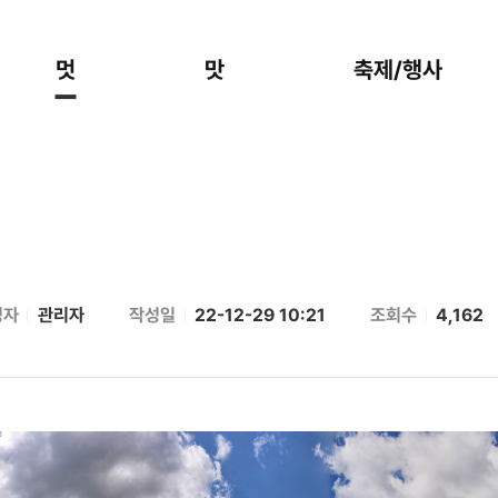
멋
맛
축제/행사
성자
관리자
작성일
22-12-29 10:21
조회수
4,162